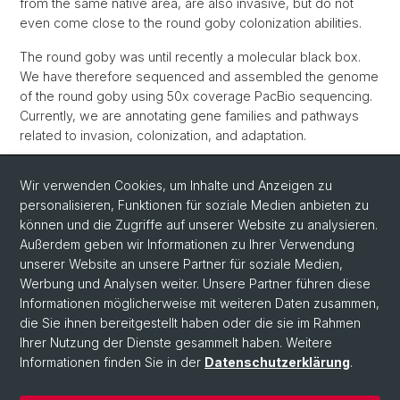
from the same native area, are also invasive, but do not
even come close to the round goby colonization abilities.
The round goby was until recently a molecular black box.
We have therefore sequenced and assembled the genome
of the round goby using 50x coverage PacBio sequencing.
Currently, we are annotating gene families and pathways
related to invasion, colonization, and adaptation.
bioRxiv:
https://doi.org/10.1101/708974
Wir verwenden Cookies, um Inhalte und Anzeigen zu
personalisieren, Funktionen für soziale Medien anbieten zu
können und die Zugriffe auf unserer Website zu analysieren.
Außerdem geben wir Informationen zu Ihrer Verwendung
unserer Website an unsere Partner für soziale Medien,
Werbung und Analysen weiter. Unsere Partner führen diese
Informationen möglicherweise mit weiteren Daten zusammen,
Social Media
die Sie ihnen bereitgestellt haben oder die sie im Rahmen
Ihrer Nutzung der Dienste gesammelt haben. Weitere
LinkedIn
Informationen finden Sie in der
Datenschutzerklärung
.