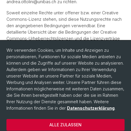
andrea.ottolini@unibas.ch zu richten.
Soweit einzelne Rechte unter offener bzw. einer Creative
Commons-Lizenz stehen, sind diese Nutzungsrechte nach
den angegebenen Bedingungen verwendbar. Eine
detaillierte Übersicht über die Bedingungen der Creative
Commons-Urheberrechtslizenzen und die Lizenzverträge
finden Sie
hier
.
Wir verwenden Cookies, um Inhalte und Anzeigen zu
personalisieren, Funktionen für soziale Medien anbieten zu
können und die Zugriffe auf unserer Website zu analysieren.
Außerdem geben wir Informationen zu Ihrer Verwendung
unserer Website an unsere Partner für soziale Medien,
Werbung und Analysen weiter. Unsere Partner führen diese
Informationen möglicherweise mit weiteren Daten zusammen,
Social Media
die Sie ihnen bereitgestellt haben oder die sie im Rahmen
Ihrer Nutzung der Dienste gesammelt haben. Weitere
LinkedIn
Informationen finden Sie in der
Datenschutzerklärung
.
ALLE ZULASSEN
© Universität Basel